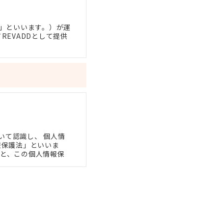
社」といいます。）が運
EVADDとして提供
。
て当サービスをご利用
します。
ルールその他の各種の
いて認識し、 個人情
報保護法」といいま
ます。
もと、この個人情報保
び保護に努めます。
の定めなき限り、個別
の方法によりメールア