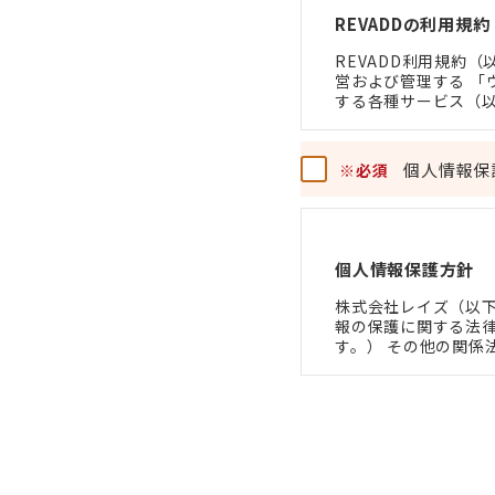
REVADDの利用規約
REVADD利用規約
営および管理する 「
する各種サービス（
会員および登録希望者
いただく際の利用条
個人情報保
※必須
第１条（適用）
本規約は、会員と当
個人情報保護方針
当社は当サービスに
定め（以下、「個別
株式会社レイズ（以
報の保護に関する法律
これら個別規定はそ
す。） その他の関係
護方針（以下「本方針
２．本規約の定めが
規定の定めが優先し
第1条 取得する個
第２条（会員登録等
当社は、お客様から
当サービスの利用を
(1) 氏名