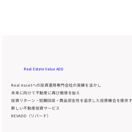
ドレスおよびパスワ
(2) 生年月日
登録希望者は、当社
用いてマイページに
(3) 住所
の申し込みを行うも
(4) 電話番号
また、当社が書類の
(5) 電子メールアドレ
(1)自然人であれば
(6) お客様の適合性
(2)連絡がとれる電
(7) 契約日、貸付
(3)投資適合性を判
滞解消等の融資契約
等の与信にかかわる
Real Estate Value ADD
(4)会員が指定する
(8) 金融機関口座の情
(5)自然人であれば
利用等に関する法律
Real Assetへの投資運用専門会社の実績を活かし
(9) 個人番号又は
年法律第27号。その
未来に向けて不動産に再び価値を加え
(6)その他当社が必
(10) 匿名組合契
投資リターン・短期回収・商品安全性を追求した投資機会を提供
２．登録希望者は、前
新しい不動産投資サービス
「個人情報保護方針
(11) 当社のウェ
力に対する基本方針
REVADD（リバード）
(12) 当社に対する
３．第1項にかかわ
すると当社が認めた
(13) その他お客様