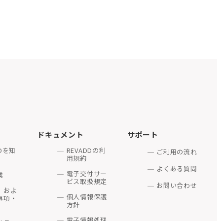
合は、これらの情報を
続きに従い、会員登録
希望者の本人情報
額、完済日、遅滞、遅
履歴、債務の返済状況
識別するための番号の
る
ドキュメント
サポート
に関する法律（平成25
DDを知
REVADDの利
ご利用の流れ
用規約
よくある質問
ADDの利用規約」、
電子交付サー
業
約款」、「反社会的勢
ビス取扱規定
る情報
お問い合わせ
とします。
、およ
個人情報保護
事項・
方針
といいます。）に該当
電子情報処理