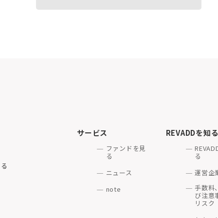
ードを入力して会員登録に係る仮会員の申込みをします。
から仮会員のユーザーアカウントおよびパスワードの付与を受けた場
ログインの上、以下の各号に定める情報を提供する等当社が定める手
のとします。
提出を要求した場合は、登録希望者はこれに応じるものとします。
ス
氏名・生年月日、法人であれば商号・設立年月日、住所その他の登録
を判定するための情報
話番号、Eメールアドレス
日、貸付金額、保証額、金利、入金日、入金予定日、支払回数、残高金
定するための情報
・取引内容に関する情報、資産、負債、収入、支出、クレジット利用
情報
金融機関の口座の情報
報
個人番号、法人であれば法人番号（行政手続きにおける特定の個人を
サービス
REVADDを知
に定めるものをいいます。）
法人番号（行政手続における特定の個人を識別するための番号の利用等
ファンドを見
REVA
後の改正を含む。以下「番号法」という。）に規定するもの）
要と判断し登録希望者に求める情報
る
る
約等の取引内容、取引履歴に関する情報
する
項に定める会員登録の申込みにあたり、当社の定める規定（「REV
ニュース
運営企
」、「金融商品勧誘方針」、「電子交付サービス取扱規定」、「取引
ブサイト又は当社の提供するアプリケーションにおいてお客様が登録す
」、「反社会的勢力ではないことの表明・確約」等）に同意するもの
手数料
note
び注意
各種お問い合わせに関する情報
らず、会員登録希望者は、以下の各号（以下、「会員登録拒否事由」
リスク
場合、会員登録の申し込みを行うことができません。
から当社に提供される一切の情報