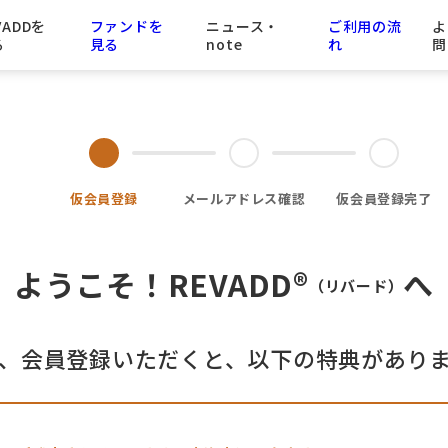
VADDを
ファンドを
ニュース・
ご利用の流
よ
る
見る
note
れ
問
仮会員
登録
メールアドレス
確認
仮会員登録
完了
ようこそ！
REVADD®
へ
（リバード）
、会員登録いただくと、以下の特典があり