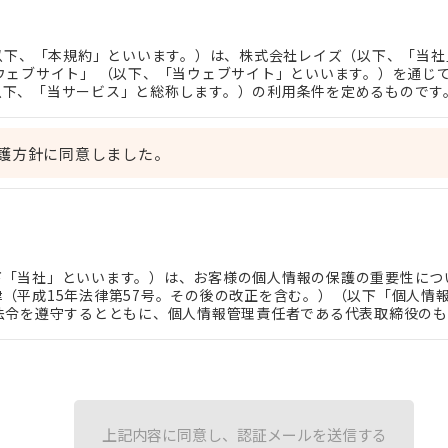
（以下、「本規約」といいます。）は、株式会社レイズ（以下、「当
ウェブサイト」 （以下、「当ウェブサイト」といいます。）を通じてR
以下、「当サービス」と総称します。）の利用条件を定めるものです
（第2条第1項に定義します。）の皆さまは、本規約が当社におい
件となることに合意するものとします。
護方針に同意しました。
社との間の当サービスの利用に関わる一切の関係に適用されるものと
関し、本規約のほか、当社の定める規約、約款、ご利用にあたっての
規定」と総称します。）を設けることがあります。
下「当社」といいます。）は、お客様の個人情報の保護の重要性につ
（平成15年法律第57号。その後の改正を含む。）（以下「個人情
の名称のいかんに関わらず、当然に本規約の一部を構成するものとし
法令を遵守するとともに、個人情報管理責任者である代表取締役の
」といいます。）に従い、 お客様の個人情報の適切な取扱いおよ
個別規定の定めと矛盾又は抵触する場合には、個別規定において特段
て適用されるものとします。
人情報の項目
）
以下に掲げる情報（以下「個人情報」といいます。）を取得します。
上記内容に同意し、認証メールを送信する
希望する者（以下、「登録希望者」といいます。）は、まず当社所定