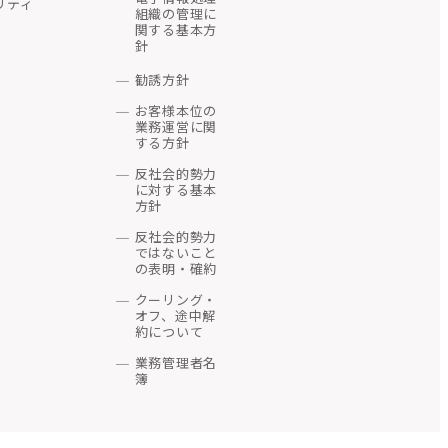
リティ
組織の管理に
人番号を取得します。
関する基本方
針
勧誘方針
お客様本位の
しない者
業務運営に関
介・コンサルティン
する方針
団その他これらに準ず
コンサルティング)、
ービスの開始、更新お
反社会的勢力
に対する基本
方針
反社会的勢力
ではないこと
的をもってする等、不
の表明・確約
クーリング・
的をもってする等、不
オフ、途中解
約について
いことができます。
業務管理者名
知、営業活動およびマ
簿
を負いません。
ができ、これにより当