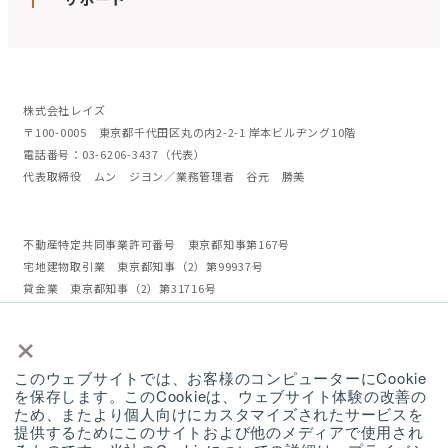
株式会社レイズ
〒100-0005 東京都千代田区丸の内2-2-1 岸本ビルヂング10階
電話番号：03-6206-3437（代表）
代表取締役 ムン ジヨン／業務管理者 谷元 勝美
不動産特定共同事業許可番号 東京都知事第167号
宅地建物取引業 東京都知事（2）第99937号
貸金業 東京都知事（2）第31716号
当社は、不動産特定共同事業者（第1号及び第2号）です。また、電子取引業
×
務を行います。
加入協会 日本貸金業協会
このウェブサイトでは、お客様のコンピューターにCookie
を保存します。このCookieは、ウェブサイト体験の改善の
ため、またより個人向けにカスタマイズされたサービスを
REVADDでは、環境問題や脱炭素問題に取り組む
提供するためにこのサイトおよび他のメディアで使用され
NGO、NPOなどを応援しています。