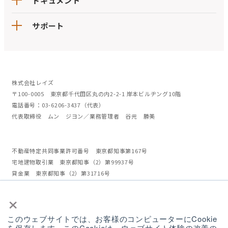
ドキュメント
サポート
株式会社レイズ
〒100-0005 東京都千代田区丸の内2-2-1 岸本ビルヂング10階
電話番号：03-6206-3437（代表）
代表取締役 ムン ジヨン／業務管理者 谷元 勝美
不動産特定共同事業許可番号 東京都知事第167号
宅地建物取引業 東京都知事（2）第99937号
貸金業 東京都知事（2）第31716号
当社は、不動産特定共同事業者（第1号及び第2号）です。また、電子取引業
×
務を行います。
加入協会 日本貸金業協会
このウェブサイトでは、お客様のコンピューターにCookie
を保存します。このCookieは、ウェブサイト体験の改善の